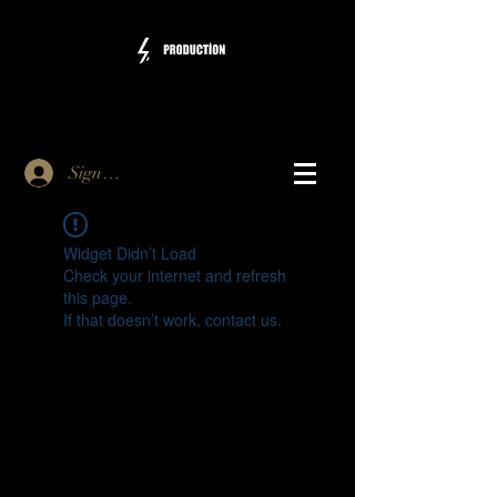
Sign Up
Widget Didn’t Load
Check your internet and refresh
this page.
If that doesn’t work, contact us.