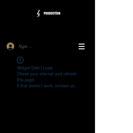
Sign Up
Widget Didn’t Load
Check your internet and refresh
this page.
If that doesn’t work, contact us.